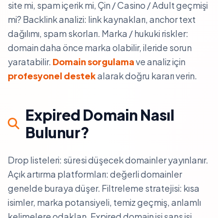
site mi, spam içerik mi, Çin / Casino / Adult geçmişi
mi? Backlink analizi: link kaynakları, anchor text
dağılımı, spam skorları. Marka / hukuki riskler:
domain daha önce marka olabilir, ileride sorun
yaratabilir.
Domain sorgulama
ve analiz için
profesyonel destek
alarak doğru kararı verin.
Expired Domain Nasıl
Bulunur?
Drop listeleri: süresi düşecek domainler yayınlanır.
Açık artırma platformları: değerli domainler
genelde buraya düşer. Filtreleme stratejisi: kısa
isimler, marka potansiyeli, temiz geçmiş, anlamlı
kelimelere odaklan. Expired domain işi şans işi