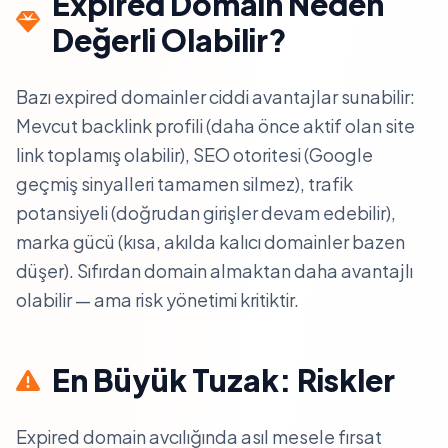
Expired Domain Neden
Değerli Olabilir?
Bazı expired domainler ciddi avantajlar sunabilir:
Mevcut backlink profili (daha önce aktif olan site
link toplamış olabilir), SEO otoritesi (Google
geçmiş sinyalleri tamamen silmez), trafik
potansiyeli (doğrudan girişler devam edebilir),
marka gücü (kısa, akılda kalıcı domainler bazen
düşer). Sıfırdan domain almaktan daha avantajlı
olabilir — ama risk yönetimi kritiktir.
En Büyük Tuzak: Riskler
Expired domain avcılığında asıl mesele fırsat