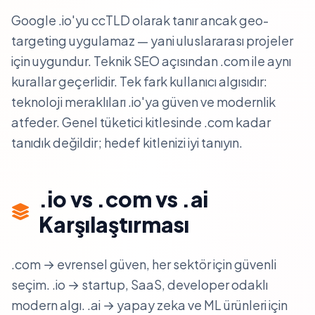
Google .io'yu ccTLD olarak tanır ancak geo-
targeting uygulamaz — yani uluslararası projeler
için uygundur. Teknik SEO açısından .com ile aynı
kurallar geçerlidir. Tek fark kullanıcı algısıdır:
teknoloji meraklıları .io'ya güven ve modernlik
atfeder. Genel tüketici kitlesinde .com kadar
tanıdık değildir; hedef kitlenizi iyi tanıyın.
.io vs .com vs .ai
Karşılaştırması
.com → evrensel güven, her sektör için güvenli
seçim. .io → startup, SaaS, developer odaklı
modern algı. .ai → yapay zeka ve ML ürünleri için