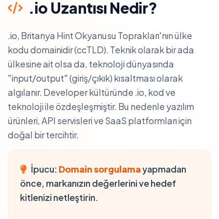
.io Uzantısı Nedir?
.io, Britanya Hint Okyanusu Toprakları'nın ülke
kodu domainidir (ccTLD). Teknik olarak bir ada
ülkesine ait olsa da, teknoloji dünyasında
"input/output" (giriş/çıkık) kısaltması olarak
algılanır. Developer kültüründe .io, kod ve
teknoloji ile özdeşleşmiştir. Bu nedenle yazılım
ürünleri, API servisleri ve SaaS platformları için
doğal bir tercihtir.
İpucu:
Domain sorgulama
yapmadan
önce, markanızın değerlerini ve hedef
kitlenizi netleştirin.